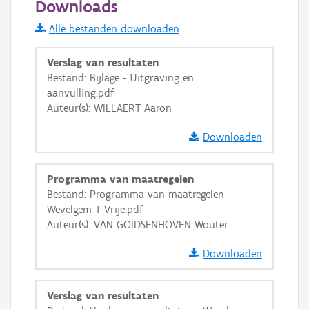
Downloads
Informatie Vlaanderen
Alle bestanden downloaden
i
Verslag van resultaten
Bestand: Bijlage - Uitgraving en
aanvulling.pdf
+
−
Auteur(s): WILLAERT Aaron
Downloaden
Programma van maatregelen
Bestand: Programma van maatregelen -
Basis Lagen
Wevelgem-T Vrije.pdf
Auteur(s): VAN GOIDSENHOVEN Wouter
OSM-Basiskaart
Ortho
Downloaden
GRB-Basiskaart
Verslag van resultaten
GRB-Basiskaart in grijswaarden