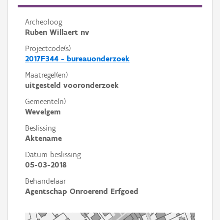
Archeoloog
Ruben Willaert nv
Projectcode(s)
2017F344 - bureauonderzoek
Maatregel(en)
uitgesteld vooronderzoek
Gemeente(n)
Wevelgem
Beslissing
Aktename
Datum beslissing
05-03-2018
Behandelaar
Agentschap Onroerend Erfgoed