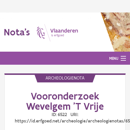
Nota's
MENU
ARCHEOLOGIENOTA
Nota's
Vooronderzoek
Aanmelden
Wevelgem 'T Vrije
ID: 6522 URI:
https://id.erfgoed.net/archeologie/archeologienotas/6