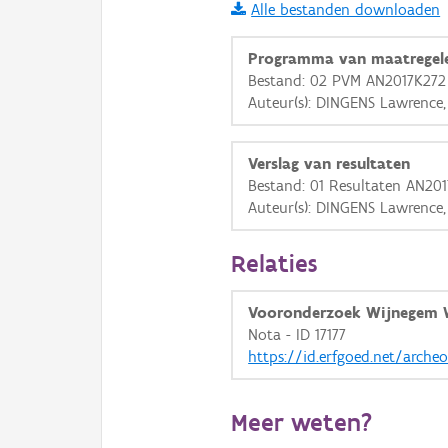
Alle bestanden downloaden
i
Programma van maatregel
Bestand: 02 PVM AN2017K272 
Auteur(s): DINGENS Lawrence
+
−
Verslag van resultaten
Bestand: 01 Resultaten AN201
Auteur(s): DINGENS Lawrence
Basis Lagen
Relaties
OSM-Basiskaart
Vooronderzoek Wijnegem 
Ortho
Nota - ID 17177
https://id.erfgoed.net/arche
GRB-Basiskaart
GRB-Basiskaart in grijsw
Meer weten?