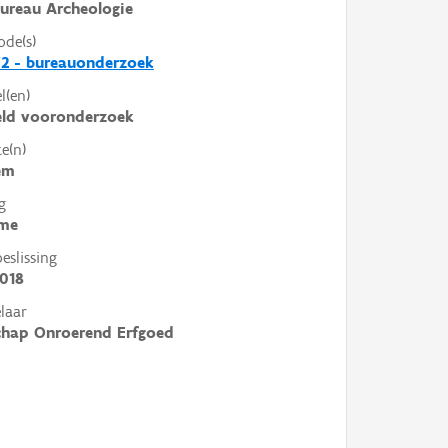
ureau Archeologie
ode(s)
2 - bureauonderzoek
l(en)
eld vooronderzoek
e(n)
em
g
me
slissing
018
laar
chap Onroerend Erfgoed