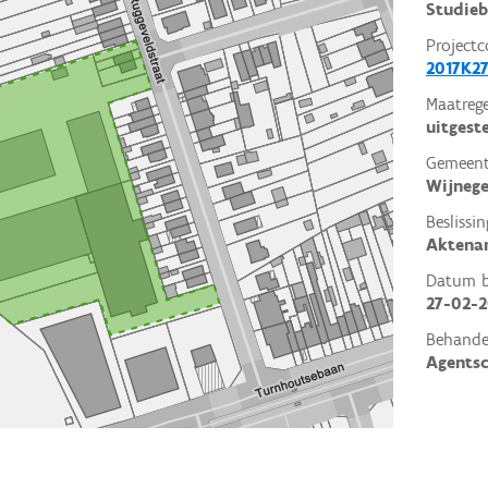
Studieb
Projectc
2017K27
Maatrege
uitgest
Gemeent
Wijneg
Beslissin
Aktena
Datum be
27-02-2
Behande
Agents