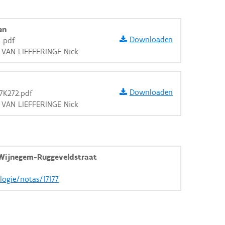
en
Downloaden
.pdf
, VAN LIEFFERINGE Nick
Downloaden
7K272.pdf
, VAN LIEFFERINGE Nick
Wijnegem-Ruggeveldstraat
ologie/notas/17177
aarden