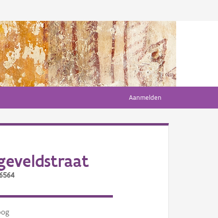
Aanmelden
eveldstraat
/6564
oog