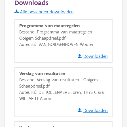
Downloads
Informatie Vlaanderen
Alle bestanden downloaden
i
Programma van maatregelen
Bestand: Programma van maatregelen -
Ooigem Schaapdreef.pdf
+
−
Auteur(s): VAN GOIDSENHOVEN Wouter
Downloaden
Verslag van resultaten
Bestand: Verslag van resultaten - Ooigem
Basis Lagen
Schaapdreef.pdf
Auteur(s): DE TOLLENAERE Joren, THYS Clara,
OSM-Basiskaart
WILLAERT Aaron
Ortho
Downloaden
GRB-Basiskaart
GRB-Basiskaart in grijswaarden