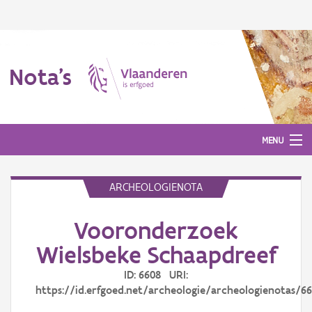
Nota's
MENU
ARCHEOLOGIENOTA
Nota's
Vooronderzoek
Aanmelden
Wielsbeke Schaapdreef
ID: 6608 URI:
https://id.erfgoed.net/archeologie/archeologienotas/6