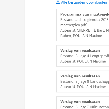
Alle bestanden downloaden
i
Programma van maatregel
Bestand: archeolgienota_20
maatregelen.pdf
+
−
Auteur(s): CHERRETTÉ Bart, 
Ruben, POULAIN Maxime
Verslag van resultaten
Bestand: Bijlage 4 Lengteprof
Auteur(s): POULAIN Maxime
Basis Lagen
OSM-Basiskaart
Verslag van resultaten
Ortho
Bestand: Bijlage 8 Landschapp
Auteur(s): POULAIN Maxime
GRB-Basiskaart
GRB-Basiskaart in grijsw
Verslag van resultaten
Bestand: Bijlage 7_Milieutech