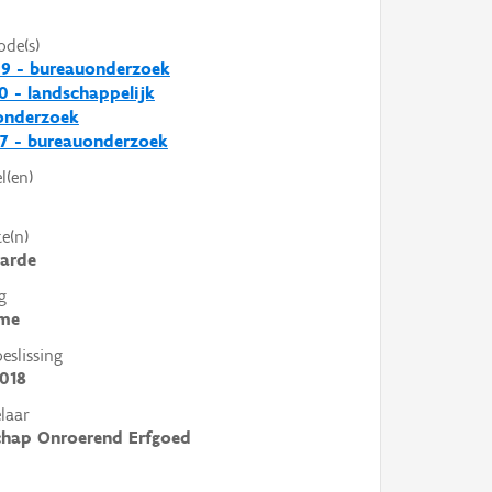
ode(s)
9 - bureauonderzoek
0 - landschappelijk
nderzoek
7 - bureauonderzoek
l(en)
e(n)
arde
g
me
slissing
018
laar
chap Onroerend Erfgoed