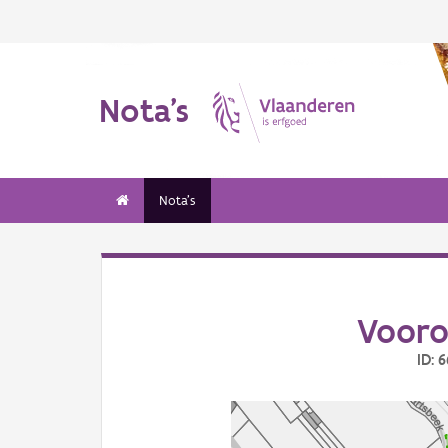
Nota's
Nota's
Vooro
ID: 