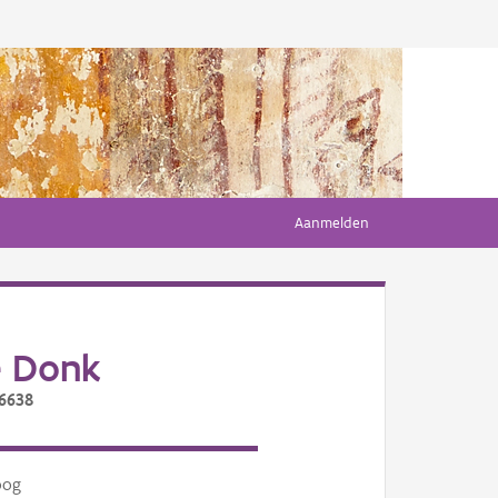
Aanmelden
e Donk
/6638
oog