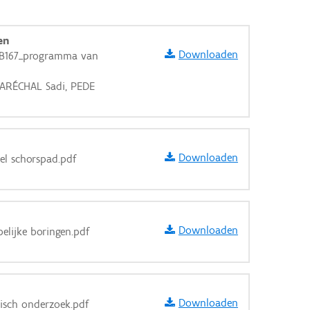
en
Downloaden
18B167_programma van
MARÉCHAL Sadi, PEDE
Downloaden
iel schorspad.pdf
Downloaden
elijke boringen.pdf
aarden
Downloaden
nisch onderzoek.pdf