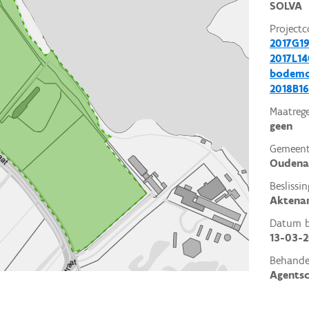
SOLVA
Projectc
2017G19
2017L14
bodemo
2018B16
Maatrege
geen
Gemeent
Oudena
Beslissin
Aktena
Datum be
13-03-2
Behande
Agents