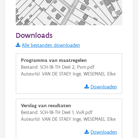
50 m
Downloads
Informatie Vlaanderen
Alle bestanden downloaden
i
Programma van maatregelen
Bestand: SCH-18-TH Deel 2, Pvm.pdf
Auteur(s): VAN DE STAEY Inge, WESEMAEL Elke
+
−
Downloaden
Verslag van resultaten
Bestand: SCH-18-TH Deel 1, VvR.pdf
Auteur(s): VAN DE STAEY Inge, WESEMAEL Elke
Basis Lagen
Downloaden
OSM-Basiskaart