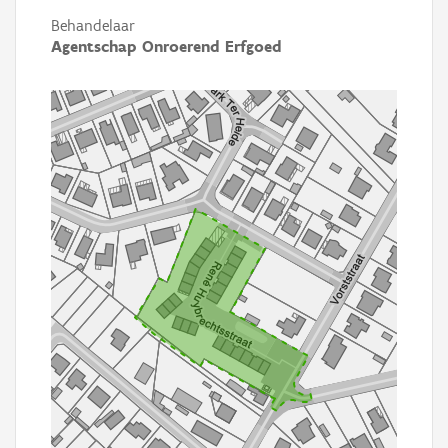
Behandelaar
Agentschap Onroerend Erfgoed