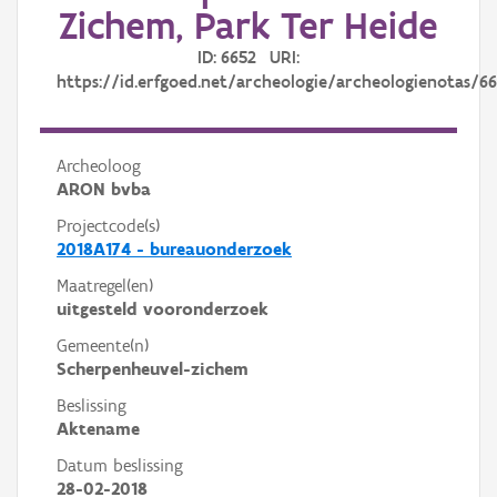
Zichem, Park Ter Heide
ID: 6652 URI:
https://id.erfgoed.net/archeologie/archeologienotas/6
Archeoloog
ARON bvba
Projectcode(s)
2018A174 - bureauonderzoek
Maatregel(en)
uitgesteld vooronderzoek
Gemeente(n)
Scherpenheuvel-zichem
Beslissing
Aktename
Datum beslissing
28-02-2018