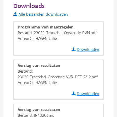
1000 m
Downloads
Informatie Vlaanderen
Alle bestanden downloaden
i
Programma van maatregelen
Bestand: 23039_Tractebel_Oostende_PVM.pdf
Auteur(s): HAGEN Julie
+
−
Downloaden
Verslag van resultaten
Bestand:
23039_Tractebel_Oostende_VVR_DEF_26-2.pdf
Basis Lagen
Auteur(s): HAGEN Julie
OSM-Basiskaart
Downloaden
Ortho
GRB-Basiskaart
Verslag van resultaten
Bestand: IN40206.zip
GRB-Basiskaart in grijswaarden