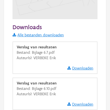
200 m
Downloads
Informatie Vlaanderen
Alle bestanden downloaden
i
Verslag van resultaten
Bestand: Bijlage 6.7.pdf
Auteur(s): VERBEKE Erik
+
−
Downloaden
Verslag van resultaten
Bestand: Bijlage 6.10.pdf
Auteur(s): VERBEKE Erik
Basis Lagen
Downloaden
OSM-Basiskaart