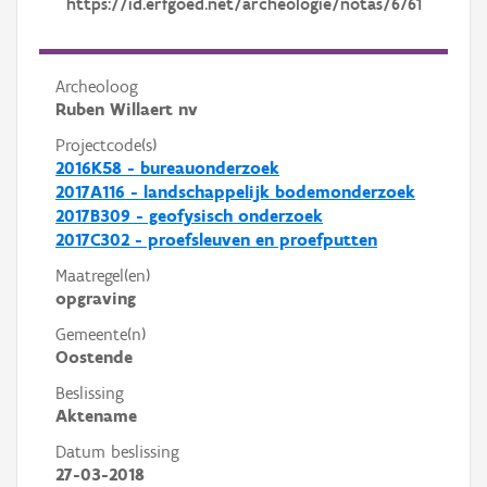
https://id.erfgoed.net/archeologie/notas/6761
Archeoloog
Ruben Willaert nv
Projectcode(s)
2016K58 - bureauonderzoek
2017A116 - landschappelijk bodemonderzoek
2017B309 - geofysisch onderzoek
2017C302 - proefsleuven en proefputten
Maatregel(en)
opgraving
Gemeente(n)
Oostende
Beslissing
Aktename
Datum beslissing
27-03-2018