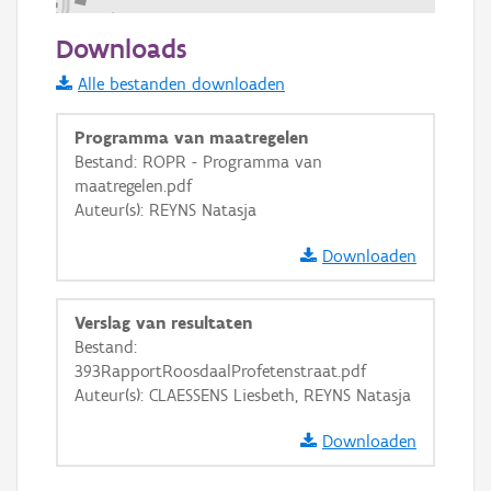
100 m
Downloads
Informatie Vlaanderen
Alle bestanden downloaden
i
Programma van maatregelen
Bestand: ROPR - Programma van
maatregelen.pdf
+
−
Auteur(s): REYNS Natasja
Downloaden
Verslag van resultaten
Bestand:
Basis Lagen
393RapportRoosdaalProfetenstraat.pdf
Auteur(s): CLAESSENS Liesbeth, REYNS Natasja
OSM-Basiskaart
Ortho
Downloaden
GRB-Basiskaart