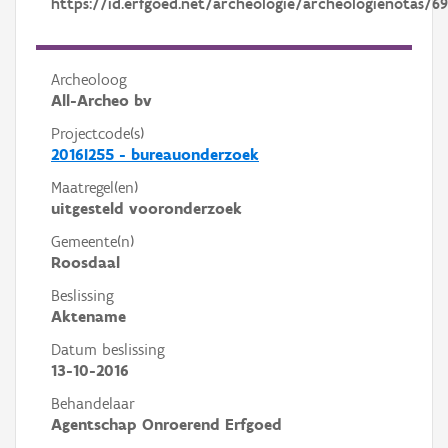
https://id.erfgoed.net/archeologie/archeologienotas/6
Archeoloog
All-Archeo bv
Projectcode(s)
2016I255 - bureauonderzoek
Maatregel(en)
uitgesteld vooronderzoek
Gemeente(n)
Roosdaal
Beslissing
Aktename
Datum beslissing
13-10-2016
Behandelaar
Agentschap Onroerend Erfgoed