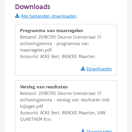
50 m
Downloads
Informatie Vlaanderen
Alle bestanden downloaden
i
Programma van maatregelen
Bestand: 2018C190 Deurne Grensstraat 51
archeologienota - programma van
+
−
maatregelen.pdf
Auteur(s): ACKE Bert, BRACKE Maarten
Downloaden
Verslag van resultaten
Basis Lagen
Bestand: 2018C190 Deurne Grensstraat 51
archeologienota - verslag van resultaten met
OSM-Basiskaart
bijlagen.pdf
Ortho
Auteur(s): ACKE Bert, BRACKE Maarten, VAN
QUAETHEM Kris
GRB-Basiskaart
GRB-Basiskaart in grijswaarden
Downloaden