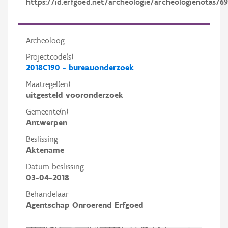
https://id.erfgoed.net/archeologie/archeologienotas/69
Archeoloog
Projectcode(s)
2018C190 - bureauonderzoek
Maatregel(en)
uitgesteld vooronderzoek
Gemeente(n)
Antwerpen
Beslissing
Aktename
Datum beslissing
03-04-2018
Behandelaar
Agentschap Onroerend Erfgoed