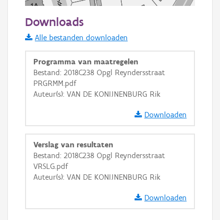
50 m
Downloads
Informatie Vlaanderen
Alle bestanden downloaden
i
Programma van maatregelen
Bestand: 2018C238 Opgl Reyndersstraat
PRGRMM.pdf
+
−
Auteur(s): VAN DE KONIJNENBURG Rik
Downloaden
Verslag van resultaten
Bestand: 2018C238 Opgl Reyndersstraat
Basis Lagen
VRSLG.pdf
Auteur(s): VAN DE KONIJNENBURG Rik
OSM-Basiskaart
Ortho
Downloaden
GRB-Basiskaart