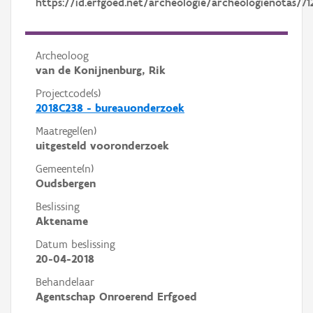
https://id.erfgoed.net/archeologie/archeologienotas/71
Archeoloog
van de Konijnenburg, Rik
Projectcode(s)
2018C238 - bureauonderzoek
Maatregel(en)
uitgesteld vooronderzoek
Gemeente(n)
Oudsbergen
Beslissing
Aktename
Datum beslissing
20-04-2018
Behandelaar
Agentschap Onroerend Erfgoed