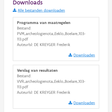
Downloads
Informatie Vlaanderen
Alle bestanden downloaden
i
Programma van maatregelen
Bestand:
PVM_archeologienota_Eeklo_Boelare_103-
+
−
113.pdf
Auteur(s): DE KREYGER Frederik
Downloaden
Verslag van resultaten
Basis Lagen
Bestand:
VVR_archeologienota_Eeklo_Boelare_103-
OSM-Basiskaart
113.pdf
Ortho
Auteur(s): DE KREYGER Frederik
GRB-Basiskaart
Downloaden
GRB-Basiskaart in grijswaarden