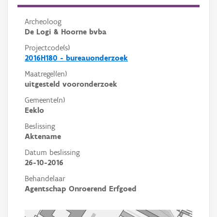
Archeoloog
De Logi & Hoorne bvba
Projectcode(s)
2016H180 - bureauonderzoek
Maatregel(en)
uitgesteld vooronderzoek
Gemeente(n)
Eeklo
Beslissing
Aktename
Datum beslissing
26-10-2016
Behandelaar
Agentschap Onroerend Erfgoed