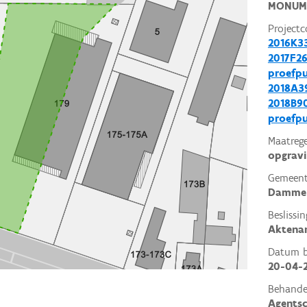
MONUM
Projectc
2016K3
2017F26
proefp
2018A39
2018B90
proefp
Maatrege
opgrav
Gemeent
Damme
Beslissin
Aktena
Datum be
20-04-
Behande
Agents