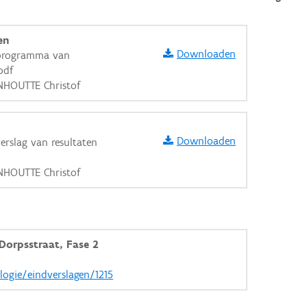
en
Downloaden
 programma van
pdf
NHOUTTE Christof
Downloaden
erslag van resultaten
NHOUTTE Christof
Dorpsstraat, Fase 2
aarden
logie/eindverslagen/1215