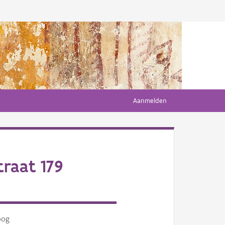
Aanmelden
raat 179
oog