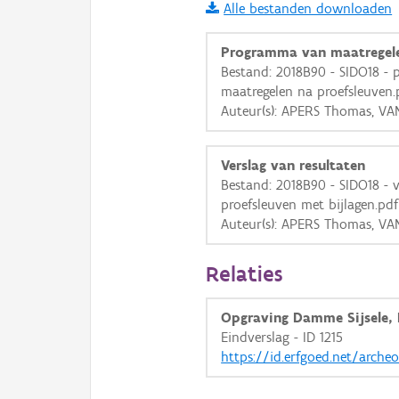
Alle bestanden downloaden
i
Programma van maatregel
Bestand: 2018B90 - SIDO18 -
maatregelen na proefsleuven.
+
−
Auteur(s): APERS Thomas, VA
Verslag van resultaten
Bestand: 2018B90 - SIDO18 - v
proefsleuven met bijlagen.pdf
Auteur(s): APERS Thomas, VA
Basis Lagen
OSM-Basiskaart
Relaties
Ortho
Opgraving Damme Sijsele, 
GRB-Basiskaart
Eindverslag - ID 1215
GRB-Basiskaart in grijsw
https://id.erfgoed.net/archeo