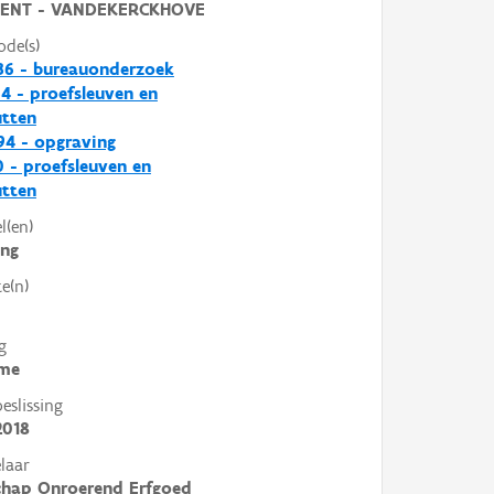
ENT - VANDEKERCKHOVE
ode(s)
36 - bureauonderzoek
4 - proefsleuven en
utten
4 - opgraving
 - proefsleuven en
utten
l(en)
ing
e(n)
g
me
slissing
2018
laar
chap Onroerend Erfgoed