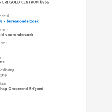
 ERFGOED CENTRUM bvba
ode(s)
8 - bureauonderzoek
l(en)
eld vooronderzoek
e(n)
g
me
slissing
2018
laar
chap Onroerend Erfgoed