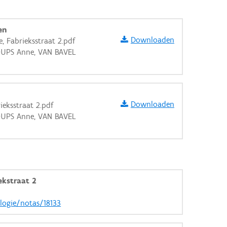
en
Downloaden
e, Fabrieksstraat 2.pdf
HOUPS Anne, VAN BAVEL
Downloaden
ieksstraat 2.pdf
HOUPS Anne, VAN BAVEL
ekstraat 2
aarden
ologie/notas/18133