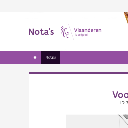
Nota's
Nota's
Voo
ID: