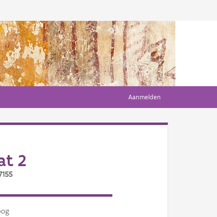
Aanmelden
at 2
7155
oog