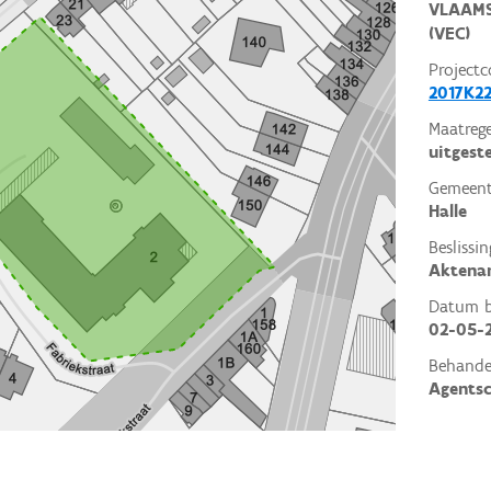
VLAAMS
(VEC)
Projectc
2017K22
Maatrege
uitgest
Gemeent
Halle
Beslissin
Aktena
Datum be
02-05-
Behande
Agents