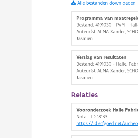
Alle bestanden downloaden
i
Programma van maatregel
Bestand: 4191030 - PvM - Hall
Auteur(s): ALMA Xander, SC
+
−
Jasmien
Verslag van resultaten
Bestand: 4191030 - Halle, Fabr
Auteur(s): ALMA Xander, SC
Jasmien
Basis Lagen
OSM-Basiskaart
Relaties
Ortho
Vooronderzoek Halle Fabri
GRB-Basiskaart
Nota - ID 18133
GRB-Basiskaart in grijsw
https://id.erfgoed.net/arche