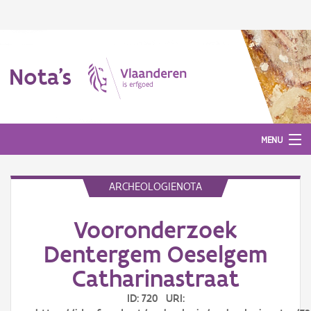
Nota's
MENU
ARCHEOLOGIENOTA
Nota's
Vooronderzoek
Aanmelden
Dentergem Oeselgem
Catharinastraat
ID: 720 URI: