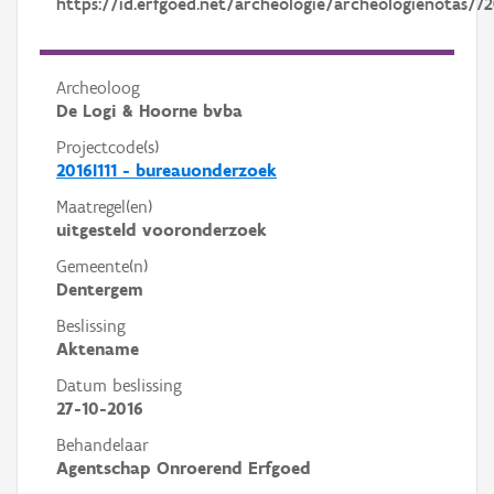
https://id.erfgoed.net/archeologie/archeologienotas/72
Archeoloog
De Logi & Hoorne bvba
Projectcode(s)
2016I111 - bureauonderzoek
Maatregel(en)
uitgesteld vooronderzoek
Gemeente(n)
Dentergem
Beslissing
Aktename
Datum beslissing
27-10-2016
Behandelaar
Agentschap Onroerend Erfgoed