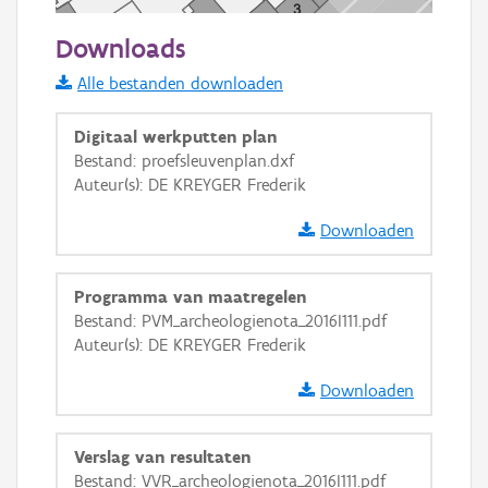
50 m
Downloads
Informatie Vlaanderen
Alle bestanden downloaden
i
Digitaal werkputten plan
Bestand: proefsleuvenplan.dxf
Auteur(s): DE KREYGER Frederik
+
−
Downloaden
Programma van maatregelen
Bestand: PVM_archeologienota_2016I111.pdf
Auteur(s): DE KREYGER Frederik
Basis Lagen
Downloaden
OSM-Basiskaart
Ortho
Verslag van resultaten
GRB-Basiskaart
Bestand: VVR_archeologienota_2016I111.pdf