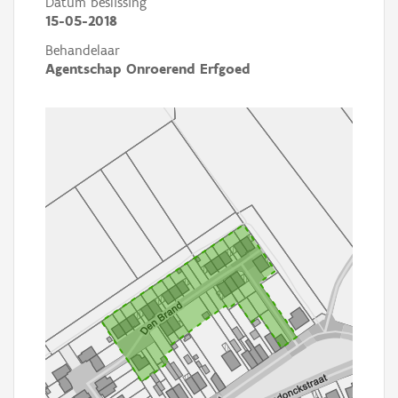
Datum beslissing
15-05-2018
Behandelaar
Agentschap Onroerend Erfgoed