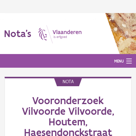
Nota's
MENU
NOTA
Nota's
Vooronderzoek
Aanmelden
Vilvoorde Vilvoorde,
Houtem,
Haesendonckstraat