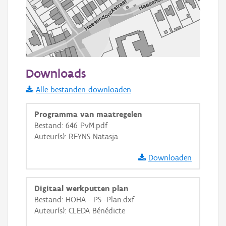
50 m
Downloads
Informatie Vlaanderen
Alle bestanden downloaden
i
Programma van maatregelen
Bestand: 646 PvM.pdf
Auteur(s): REYNS Natasja
+
−
Downloaden
Digitaal werkputten plan
Bestand: HOHA - PS -Plan.dxf
Auteur(s): CLEDA Bénédicte
Basis Lagen