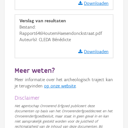
Downloaden
OSM-Basiskaart
Ortho
Verslag van resultaten
GRB-Basiskaart
Bestand:
Rapport646HoutemHaesendonckstraat.pdf
GRB-Basiskaart in grijswaarden
Auteur(s): CLEDA Bénédicte
Downloaden
Meer weten?
Meer informatie over het archeologisch traject kan
je terugvinden
op onze website
.
Disclaimer
Het agentschap Onroerend Erfgoed publiceert deze
documenten op basis van het Onroerenderfgoeddecreet en het
Onroerenderfgoedbesluit, maar staat in geen geval in en kan
niet aansprakelijk gesteld worden voor de juistheid of
rechtmatigheid van de inhoud van deze documenten. Bij