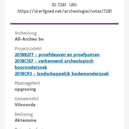
ID: 7281 URI:
https://id.erfgoed.net/archeologie/notas/7281
Archeoloog
All-Archeo bv
Projectcode(s)
2018B277 - proefsleuven en proefputten
2018C157 - verkennend archeologisch
booronderzoek
2018C93 - landschappelijk bodemonderzoek
Maatregel(en)
opgraving
Gemeente(n)
Vilvoorde
Beslissing
Aktename