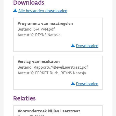
Downloads
Informatie Vlaanderen
Alle bestanden downloaden
i
Programma van maatregelen
Bestand: 674 PvM.pdf
Auteur(s): REYNS Natasja
+
−
Downloaden
Verslag van resultaten
Bestand: Rapport674BevelLaarstraat.pdf
Auteur(s): FERKET Ruth, REYNS Natasja
Basis Lagen
Downloaden
OSM-Basiskaart
Ortho
Relaties
GRB-Basiskaart
Vooronderzoek Nijlen Laarstraat
GRB-Basiskaart in grijswaarden