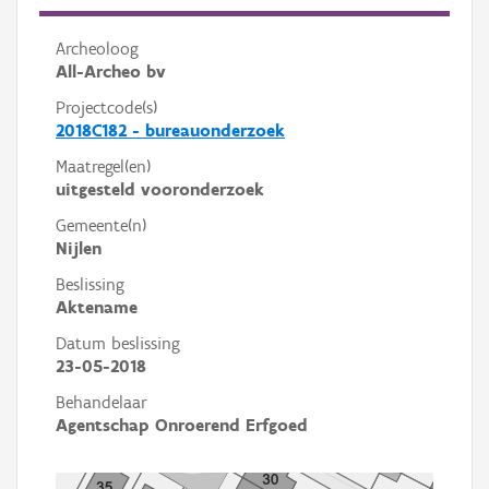
Archeoloog
All-Archeo bv
Projectcode(s)
2018C182 - bureauonderzoek
Maatregel(en)
uitgesteld vooronderzoek
Gemeente(n)
Nijlen
Beslissing
Aktename
Datum beslissing
23-05-2018
Behandelaar
Agentschap Onroerend Erfgoed