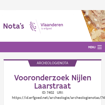
Nota's
MENU
ARCHEOLOGIENOTA
Nota's
Vooronderzoek Nijlen
Aanmelden
Laarstraat
ID: 7402 URI:
https://id.erfgoed.net/archeologie/archeologienotas/7