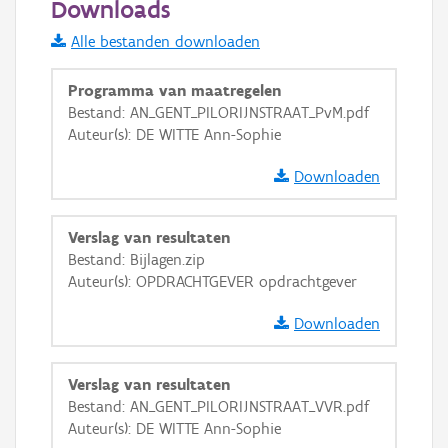
Downloads
Informatie Vlaanderen
Alle bestanden downloaden
i
Programma van maatregelen
Bestand: AN_GENT_PILORIJNSTRAAT_PvM.pdf
Auteur(s): DE WITTE Ann-Sophie
+
−
Downloaden
Verslag van resultaten
Bestand: Bijlagen.zip
Auteur(s): OPDRACHTGEVER opdrachtgever
Basis Lagen
Downloaden
OSM-Basiskaart
Ortho
Verslag van resultaten
GRB-Basiskaart
Bestand: AN_GENT_PILORIJNSTRAAT_VVR.pdf
Auteur(s): DE WITTE Ann-Sophie
GRB-Basiskaart in grijswaarden