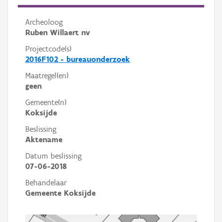
Archeoloog
Ruben Willaert nv
Projectcode(s)
2016F102 - bureauonderzoek
Maatregel(en)
geen
Gemeente(n)
Koksijde
Beslissing
Aktename
Datum beslissing
07-06-2018
Behandelaar
Gemeente Koksijde