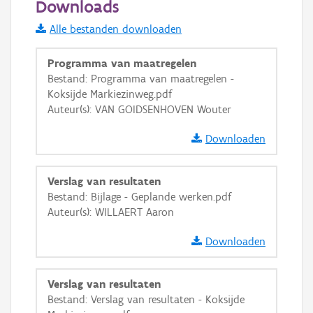
Downloads
Informatie Vlaanderen
Alle bestanden downloaden
i
Programma van maatregelen
Bestand: Programma van maatregelen -
Koksijde Markiezinweg.pdf
+
−
Auteur(s): VAN GOIDSENHOVEN Wouter
Downloaden
Verslag van resultaten
Bestand: Bijlage - Geplande werken.pdf
Basis Lagen
Auteur(s): WILLAERT Aaron
OSM-Basiskaart
Downloaden
Ortho
GRB-Basiskaart
Verslag van resultaten
Bestand: Verslag van resultaten - Koksijde
GRB-Basiskaart in grijswaarden