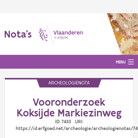
Nota's
MENU
ARCHEOLOGIENOTA
Nota's
Vooronderzoek
Aanmelden
Koksijde Markiezinweg
ID: 7433 URI:
https://id.erfgoed.net/archeologie/archeologienotas/7