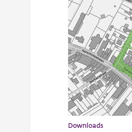
50 m
Downloads
Informatie Vlaanderen