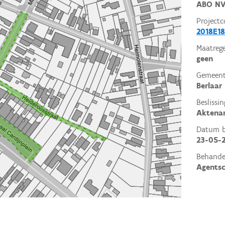
ABO N
Projectc
2018E18
Maatrege
geen
Gemeent
Berlaar
Beslissin
Aktena
Datum be
23-05-
Behande
Agents