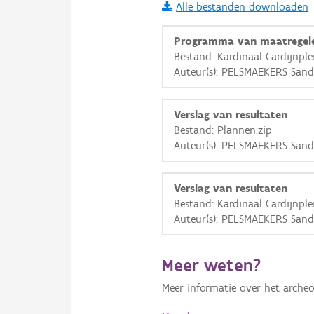
Alle bestanden downloaden
i
Programma van maatregel
Bestand: Kardinaal Cardijnpl
Auteur(s): PELSMAEKERS Sand
+
−
Verslag van resultaten
Bestand: Plannen.zip
Auteur(s): PELSMAEKERS Sand
Basis Lagen
Verslag van resultaten
Bestand: Kardinaal Cardijnpl
OSM-Basiskaart
Auteur(s): PELSMAEKERS Sand
Ortho
GRB-Basiskaart
Meer weten?
GRB-Basiskaart in grijsw
Meer informatie over het archeo