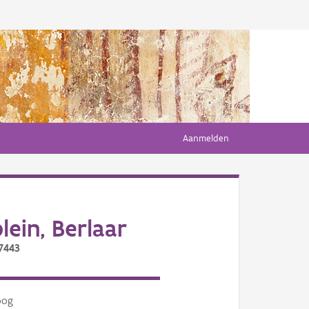
Aanmelden
ein, Berlaar
/7443
oog