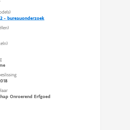
V
ode(s)
2 - bureauonderzoek
l(en)
e(n)
g
me
slissing
2018
laar
chap Onroerend Erfgoed