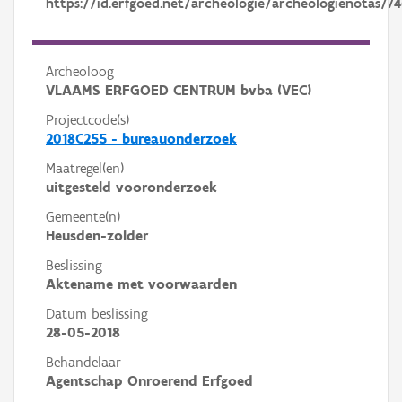
https://id.erfgoed.net/archeologie/archeologienotas/74
Archeoloog
VLAAMS ERFGOED CENTRUM bvba (VEC)
Projectcode(s)
2018C255 - bureauonderzoek
Maatregel(en)
uitgesteld vooronderzoek
Gemeente(n)
Heusden-zolder
Beslissing
Aktename met voorwaarden
Datum beslissing
28-05-2018
Behandelaar
Agentschap Onroerend Erfgoed