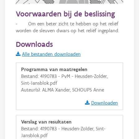
50 m
Voorwaarden bij de beslissing
Informatie Vlaanderen
-	Om een beter zicht te hebben op het reliëf 
worden de sleuven dwars op het reliëf ingepland.
i
Downloads
+
−
Alle bestanden downloaden
Programma van maatregelen
Bestand: 4190783 - PvM - Heusden-Zolder,
Sint-Jansblok.pdf
Auteur(s): ALMA Xander, SCHOUPS Anne
Basis Lagen
Downloaden
OSM-Basiskaart
Verslag van resultaten
Ortho
Bestand: 4190783 - Heusden-Zolder, Sint-
GRB-Basiskaart
Jansblok.pdf