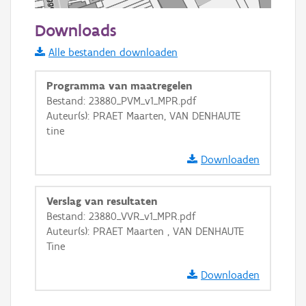
50 m
Downloads
Informatie Vlaanderen
Alle bestanden downloaden
i
Programma van maatregelen
Bestand: 23880_PVM_v1_MPR.pdf
Auteur(s): PRAET Maarten, VAN DENHAUTE
+
−
tine
Downloaden
Verslag van resultaten
Bestand: 23880_VVR_v1_MPR.pdf
Basis Lagen
Auteur(s): PRAET Maarten , VAN DENHAUTE
Tine
OSM-Basiskaart
Ortho
Downloaden
GRB-Basiskaart