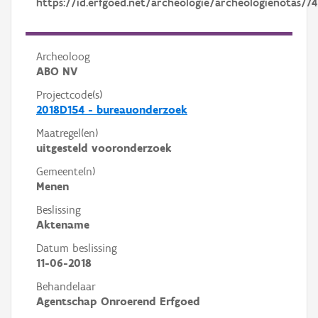
https://id.erfgoed.net/archeologie/archeologienotas/74
Archeoloog
ABO NV
Projectcode(s)
2018D154 - bureauonderzoek
Maatregel(en)
uitgesteld vooronderzoek
Gemeente(n)
Menen
Beslissing
Aktename
Datum beslissing
11-06-2018
Behandelaar
Agentschap Onroerend Erfgoed