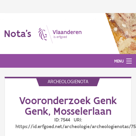
Nota's
MENU
ARCHEOLOGIENOTA
Nota's
Vooronderzoek Genk
Aanmelden
Genk, Mosselerlaan
ID: 7544 URI:
https://id.erfgoed.net/archeologie/archeologienotas/7