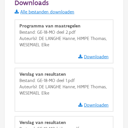
Downloads
Informatie Vlaanderen
Alle bestanden downloaden
i
Programma van maatregelen
Bestand: GE-18-MO deel 2.pdf
Auteur(s): DE LANGHE Hanne, HIMPE Thomas,
+
−
WESEMAEL Elke
Downloaden
Verslag van resultaten
Bestand: GE-18-MO deel 1.pdf
Basis Lagen
Auteur(s): DE LANGHE Hanne, HIMPE Thomas,
WESEMAEL Elke
OSM-Basiskaart
Ortho
Downloaden
GRB-Basiskaart
Verslag van resultaten
GRB-Basiskaart in grijswaarden