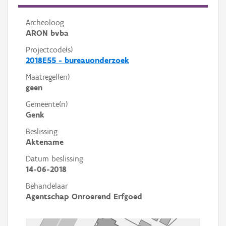
Archeoloog
ARON bvba
Projectcode(s)
2018E55 - bureauonderzoek
Maatregel(en)
geen
Gemeente(n)
Genk
Beslissing
Aktename
Datum beslissing
14-06-2018
Behandelaar
Agentschap Onroerend Erfgoed