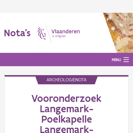
Nota's
MENU
ARCHEOLOGIENOTA
Nota's
Vooronderzoek
Aanmelden
Langemark-
Poelkapelle
Langemark-