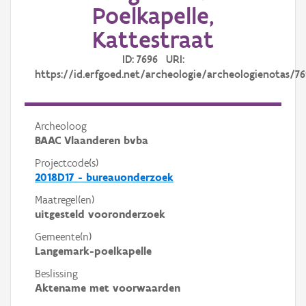
Poelkapelle,
Kattestraat
ID: 7696 URI:
https://id.erfgoed.net/archeologie/archeologienotas/7
Archeoloog
BAAC Vlaanderen bvba
Projectcode(s)
2018D17 - bureauonderzoek
Maatregel(en)
uitgesteld vooronderzoek
Gemeente(n)
Langemark-poelkapelle
Beslissing
Aktename met voorwaarden