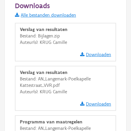
Downloads
OSM-Basiskaart
Alle bestanden downloaden
Ortho
GRB-Basiskaart
Verslag van resultaten
GRB-Basiskaart in grijswaarden
Bestand: Bijlagen.zip
Auteur(s): KRUG Camille
Downloaden
Verslag van resultaten
Bestand: AN_Langemark-Poelkapelle
Kattestraat_VVR.pdf
Auteur(s): KRUG Camille
Downloaden
Programma van maatregelen
Bestand: AN_Langemark-Poelkapelle