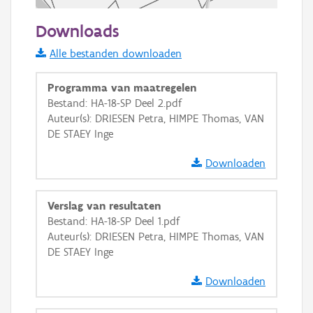
50 m
Downloads
Informatie Vlaanderen
Alle bestanden downloaden
i
Programma van maatregelen
Bestand: HA-18-SP Deel 2.pdf
Auteur(s): DRIESEN Petra, HIMPE Thomas, VAN
+
−
DE STAEY Inge
Downloaden
Verslag van resultaten
Bestand: HA-18-SP Deel 1.pdf
Basis Lagen
Auteur(s): DRIESEN Petra, HIMPE Thomas, VAN
DE STAEY Inge
OSM-Basiskaart
Ortho
Downloaden
GRB-Basiskaart