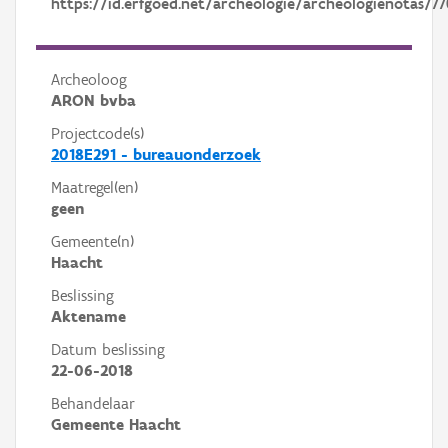
https://id.erfgoed.net/archeologie/archeologienotas/77
Archeoloog
ARON bvba
Projectcode(s)
2018E291 - bureauonderzoek
Maatregel(en)
geen
Gemeente(n)
Haacht
Beslissing
Aktename
Datum beslissing
22-06-2018
Behandelaar
Gemeente Haacht