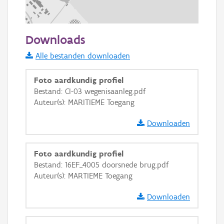
200 m
Downloads
Informatie Vlaanderen
Alle bestanden downloaden
i
Foto aardkundig profiel
Bestand: CI-03 wegenisaanleg.pdf
Auteur(s): MARITIEME Toegang
+
−
Downloaden
Foto aardkundig profiel
Bestand: 16EF_4005 doorsnede brug.pdf
Auteur(s): MARTIEME Toegang
Basis Lagen
Downloaden
OSM-Basiskaart
Ortho