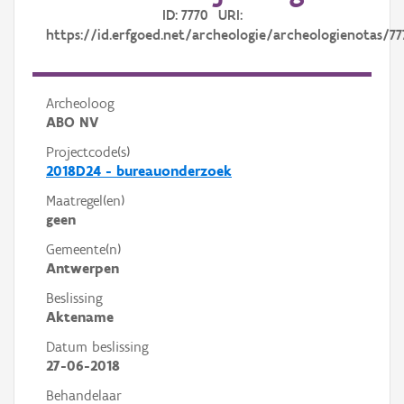
ID: 7770 URI:
https://id.erfgoed.net/archeologie/archeologienotas/77
Archeoloog
ABO NV
Projectcode(s)
2018D24 - bureauonderzoek
Maatregel(en)
geen
Gemeente(n)
Antwerpen
Beslissing
Aktename
Datum beslissing
27-06-2018
Behandelaar