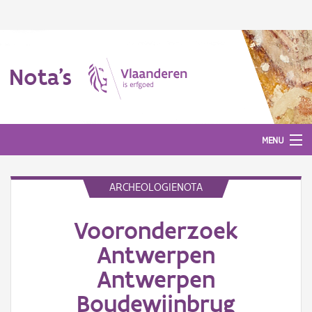
Nota's
MENU
ARCHEOLOGIENOTA
Nota's
Vooronderzoek
Aanmelden
Antwerpen
Antwerpen
Boudewijnbrug