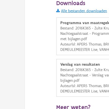
Downloads
Informatie Vlaanderen
Alle bestanden downloaden
i
Programma van maatregel
Bestand: 2016K365 - Zulte Kr
Nachtegaalstraat - Programma
+
−
met bijlagen.pdf
Auteur(s): APERS Thomas, BR
DEMEULEMEESTER Lise, VANH
Verslag van resultaten
Bestand: 2016K365 - Zulte Kr
Basis Lagen
Nachtegaalstraat - Verslag va
bijlagen.pdf
OSM-Basiskaart
Auteur(s): APERS Thomas, BR
Ortho
DEMEULEMEESTER Lise, VANH
GRB-Basiskaart
GRB-Basiskaart in grijsw
Meer weten?