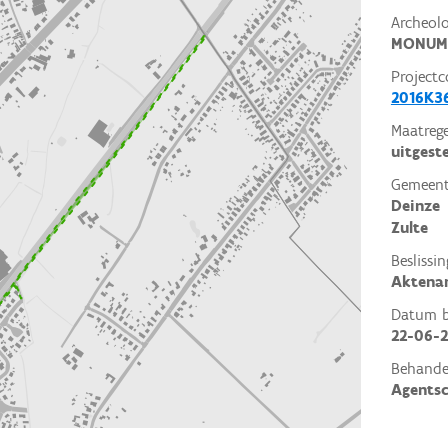
Archeol
MONUM
Projectc
2016K3
Maatrege
uitgest
Gemeent
Deinze
Zulte
Beslissin
Aktena
Datum be
22-06-
Behande
Agents