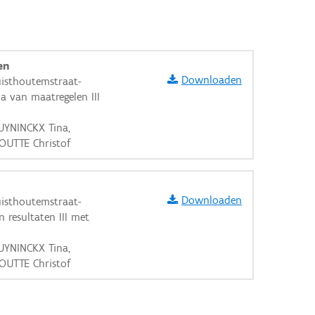
en
Downloaden
uisthoutemstraat-
 van maatregelen III
UYNINCKX Tina,
OUTTE Christof
Downloaden
uisthoutemstraat-
n resultaten III met
UYNINCKX Tina,
OUTTE Christof
aarden