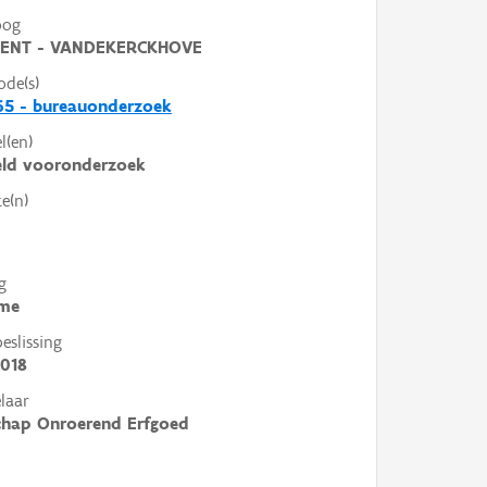
oog
ENT - VANDEKERCKHOVE
ode(s)
65 - bureauonderzoek
l(en)
eld vooronderzoek
e(n)
g
me
slissing
2018
laar
chap Onroerend Erfgoed