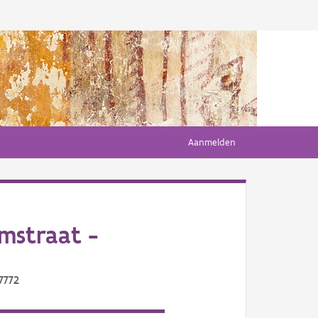
Aanmelden
mstraat -
7772