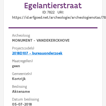
Egelantierstraat
ID: 7822 URI:
https://id.erfgoed.net/archeologie/archeologienotas/7
Archeoloog
MONUMENT - VANDEKERCKHOVE
Projectcode(s)
2018D107 - bureauonderzoek
Maatregel(en)
geen
Gemeente(n)
Kortrijk
Beslissing
Aktename
Datum beslissing
05-07-2018