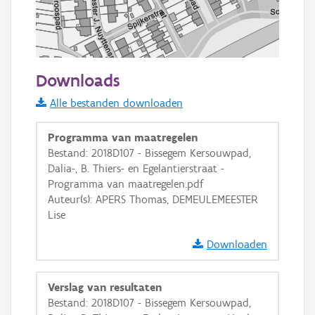
50 m
Downloads
Informatie Vlaanderen
Alle bestanden downloaden
i
Programma van maatregelen
Bestand: 2018D107 - Bissegem Kersouwpad,
Dalia-, B. Thiers- en Egelantierstraat -
+
−
Programma van maatregelen.pdf
Auteur(s): APERS Thomas, DEMEULEMEESTER
Lise
Downloaden
Basis Lagen
Verslag van resultaten
Bestand: 2018D107 - Bissegem Kersouwpad,
OSM-Basiskaart