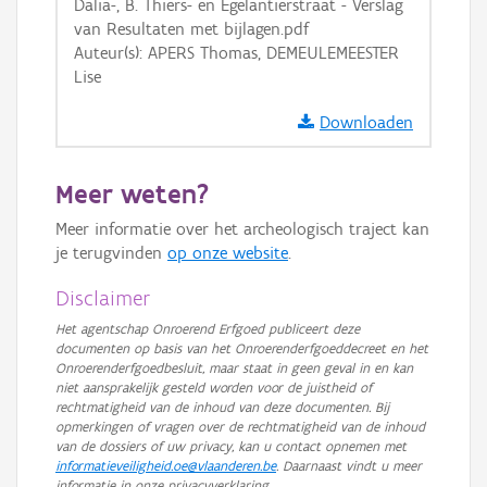
Dalia-, B. Thiers- en Egelantierstraat - Verslag
Ortho
van Resultaten met bijlagen.pdf
Auteur(s): APERS Thomas, DEMEULEMEESTER
GRB-Basiskaart
Lise
GRB-Basiskaart in grijswaarden
Downloaden
Meer weten?
Meer informatie over het archeologisch traject kan
je terugvinden
op onze website
.
Disclaimer
Het agentschap Onroerend Erfgoed publiceert deze
documenten op basis van het Onroerenderfgoeddecreet en het
Onroerenderfgoedbesluit, maar staat in geen geval in en kan
niet aansprakelijk gesteld worden voor de juistheid of
rechtmatigheid van de inhoud van deze documenten. Bij
opmerkingen of vragen over de rechtmatigheid van de inhoud
van de dossiers of uw privacy, kan u contact opnemen met
informatieveiligheid.oe@vlaanderen.be
. Daarnaast vindt u meer
informatie in onze privacyverklaring.