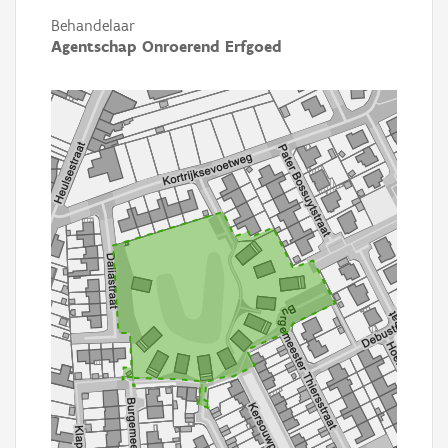
Behandelaar
Agentschap Onroerend Erfgoed