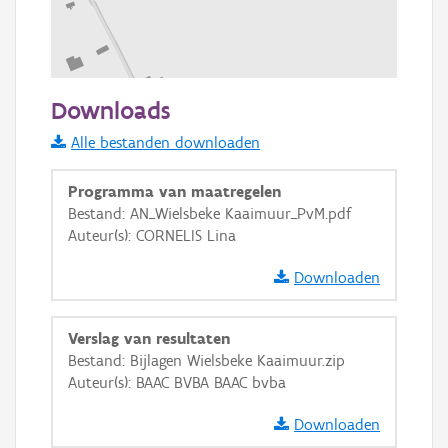
100 m
Downloads
Informatie Vlaanderen
Alle bestanden downloaden
i
Programma van maatregelen
Bestand: AN_Wielsbeke Kaaimuur_PvM.pdf
Auteur(s): CORNELIS Lina
+
−
Downloaden
Verslag van resultaten
Bestand: Bijlagen Wielsbeke Kaaimuur.zip
Auteur(s): BAAC BVBA BAAC bvba
Basis Lagen
Downloaden
OSM-Basiskaart