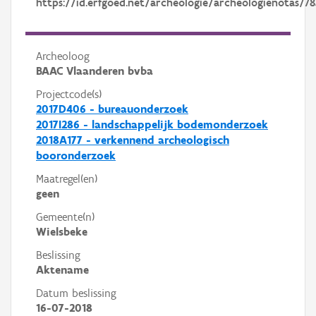
https://id.erfgoed.net/archeologie/archeologienotas/78
Archeoloog
BAAC Vlaanderen bvba
Projectcode(s)
2017D406 - bureauonderzoek
2017I286 - landschappelijk bodemonderzoek
2018A177 - verkennend archeologisch
booronderzoek
Maatregel(en)
geen
Gemeente(n)
Wielsbeke
Beslissing
Aktename
Datum beslissing
16-07-2018