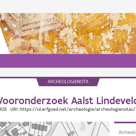
ARCHEOLOGIENOTA
Vooronderzoek Aalst Lindevel
7925 URI: https://id.erfgoed.net/archeologie/archeologienotas
Archeol