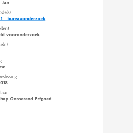
, Jan
ode(s)
1 - bureauonderzoek
l(en)
eld vooronderzoek
e(n)
g
me
slissing
2018
laar
chap Onroerend Erfgoed