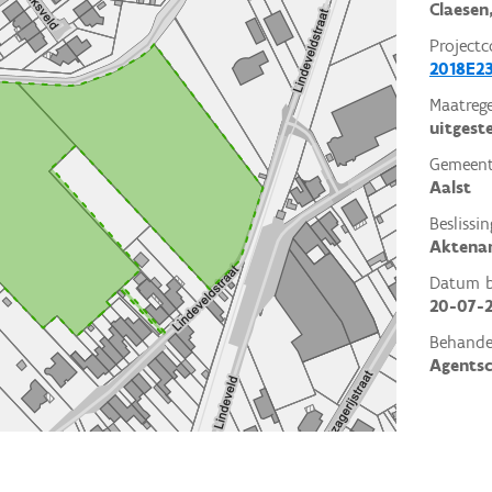
Claesen
Projectc
2018E23
Maatrege
uitgest
Gemeent
Aalst
Beslissin
Aktena
Datum be
20-07-
Behande
Agents