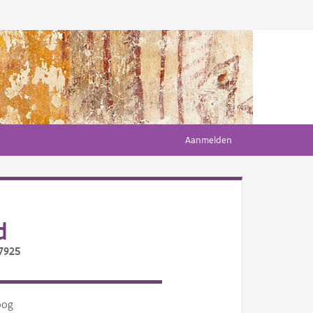
Aanmelden
d
/7925
oog