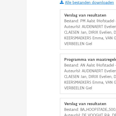
Alle bestanden downloaden
i
Verslag van resultaten
Bestand: PM Aalst (Hofstade)
Auteur(s): AUDENAERT Evelie
+
−
CLAESEN Jan, DIRIX Evelien, 
KEERSMAEKERS Emma, VAN G
VERBEELEN Giel
Programma van maatregel
Bestand: AN Aalst (Hofstade)
Basis Lagen
Auteur(s): AUDENAERT Evelie
CLAESEN Jan, DIRIX Evelien, 
OSM-Basiskaart
KEERSMAEKERS Emma, VAN G
Ortho
VERBEELEN Giel
GRB-Basiskaart
GRB-Basiskaart in grijsw
Verslag van resultaten
Bestand: BA_HOOFSTADE_500
Auteur(s): DE VOOGHT Rik, 