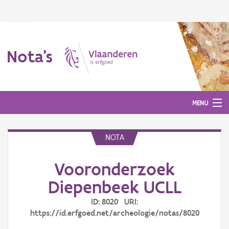
Nota's
MENU
NOTA
Nota's
Vooronderzoek
Aanmelden
Diepenbeek UCLL
ID: 8020 URI:
https://id.erfgoed.net/archeologie/notas/8020