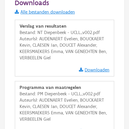
Downloads
Informatie Vlaanderen
Alle bestanden downloaden
i
Verslag van resultaten
Bestand: NT Diepenbeek - UCLL_v002.pdf
Auteur(s): AUDENAERT Evelien, BOUCKAERT
+
−
Kevin, CLAESEN Jan, DOUCET Alexander,
KEERSMAEKERS Emma, VAN GENECHTEN Ben,
VERBEELEN Giel
Downloaden
Basis Lagen
Programma van maatregelen
Bestand: PM Diepenbeek - UCLL_v002.pdf
OSM-Basiskaart
Auteur(s): AUDENAERT Evelien, BOUCKAERT
Ortho
Kevin, CLAESEN Jan, DOUCET Alexander,
KEERSMAEKERS Emma, VAN GENECHTEN Ben,
GRB-Basiskaart
VERBEELEN Giel
GRB-Basiskaart in grijswaarden