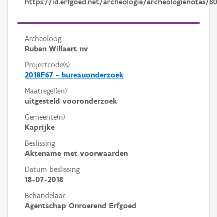
https://id.erfgoed.net/archeologie/archeologienotas/8
Archeoloog
Ruben Willaert nv
Projectcode(s)
2018F67 - bureauonderzoek
Maatregel(en)
uitgesteld vooronderzoek
Gemeente(n)
Kaprijke
Beslissing
Aktename met voorwaarden
Datum beslissing
18-07-2018
Behandelaar
Agentschap Onroerend Erfgoed