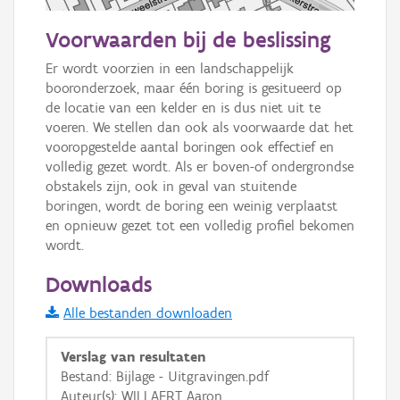
50 m
Voorwaarden bij de beslissing
Informatie Vlaanderen
Er wordt voorzien in een landschappelijk 
booronderzoek, maar één boring is gesitueerd op 
i
de locatie van een kelder en is dus niet uit te 
voeren. We stellen dan ook als voorwaarde dat het 
vooropgestelde aantal boringen ook effectief en 
+
−
volledig gezet wordt. Als er boven-of ondergrondse 
obstakels zijn, ook in geval van stuitende 
boringen, wordt de boring een weinig verplaatst 
en opnieuw gezet tot een volledig profiel bekomen 
wordt.
Downloads
Basis Lagen
Alle bestanden downloaden
OSM-Basiskaart
Verslag van resultaten
Ortho
Bestand: Bijlage - Uitgravingen.pdf
GRB-Basiskaart
Auteur(s): WILLAERT Aaron