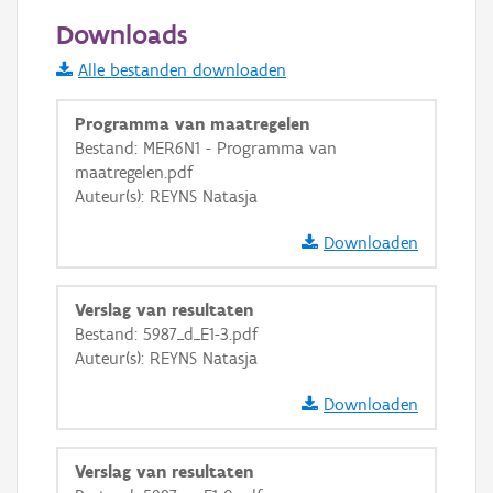
200 m
Downloads
Informatie Vlaanderen
Alle bestanden downloaden
i
Programma van maatregelen
Bestand: MER6N1 - Programma van
maatregelen.pdf
+
−
Auteur(s): REYNS Natasja
Downloaden
Verslag van resultaten
Bestand: 5987_d_E1-3.pdf
Basis Lagen
Auteur(s): REYNS Natasja
OSM-Basiskaart
Downloaden
Ortho
GRB-Basiskaart
Verslag van resultaten