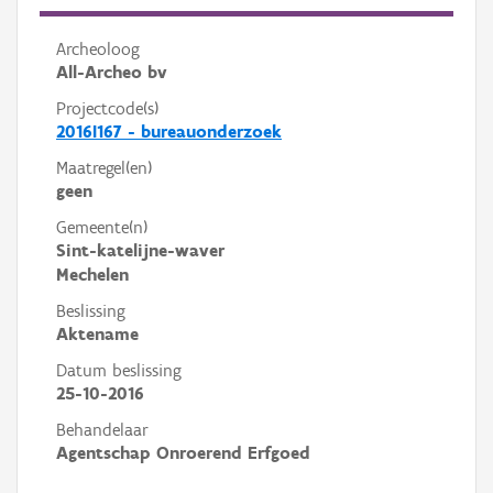
Archeoloog
All-Archeo bv
Projectcode(s)
2016I167 - bureauonderzoek
Maatregel(en)
geen
Gemeente(n)
Sint-katelijne-waver
Mechelen
Beslissing
Aktename
Datum beslissing
25-10-2016
Behandelaar
Agentschap Onroerend Erfgoed