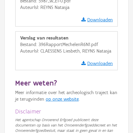
Bestand: 5987_w_E1-0.pdf
GRB-Basiskaart in grijswaarden
Auteur(s): REYNS Natasja
Downloaden
Verslag van resultaten
Bestand: 396RapportMechelenR6N1.pdf
Auteur(s): CLAESSENS Liesbeth, REYNS Natasja
Downloaden
Meer weten?
Meer informatie over het archeologisch traject kan
je terugvinden
op onze website
.
Disclaimer
Het agentschap Onroerend Erfgoed publiceert deze
documenten op basis van het Onroerenderfgoeddecreet en het
Onroerenderfgoedbesluit, maar staat in geen geval in en kan