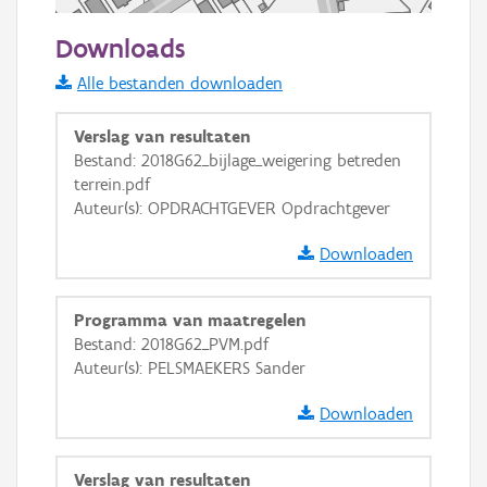
50 m
Downloads
Informatie Vlaanderen
Alle bestanden downloaden
i
Verslag van resultaten
Bestand: 2018G62_bijlage_weigering betreden
terrein.pdf
+
−
Auteur(s): OPDRACHTGEVER Opdrachtgever
Downloaden
Programma van maatregelen
Bestand: 2018G62_PVM.pdf
Basis Lagen
Auteur(s): PELSMAEKERS Sander
OSM-Basiskaart
Downloaden
Ortho
GRB-Basiskaart
Verslag van resultaten