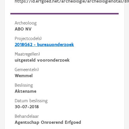
https://id.erfgoed.net/archeologie/archeologienotas/81
Archeoloog
ABO NV
Projectcode(s)
2018G62 - bureauonderzoek
Maatregel(en)
uitgesteld vooronderzoek
Gemeente(n)
Wemmel
Beslissing
Aktename
Datum beslissing
30-07-2018
Behandelaar
Agentschap Onroerend Erfgoed