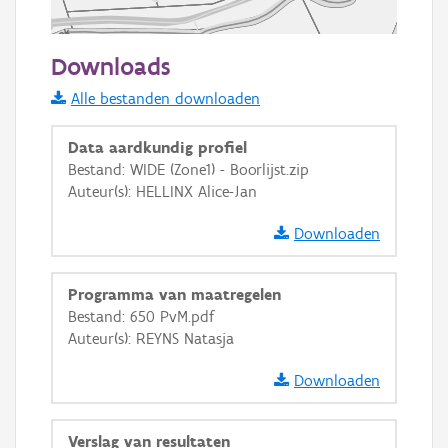
50 m
Downloads
Informatie Vlaanderen
Alle bestanden downloaden
i
Data aardkundig profiel
Bestand: WIDE (Zone1) - Boorlijst.zip
Auteur(s): HELLINX Alice-Jan
+
−
Downloaden
Programma van maatregelen
Bestand: 650 PvM.pdf
Auteur(s): REYNS Natasja
Basis Lagen
Downloaden
OSM-Basiskaart
Ortho
Verslag van resultaten