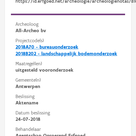
https://id.erfgoed.net/archeologie/archeologienotas/81
Archeoloog
All-Archeo bv
Projectcode(s)
2018A70 - bureauonderzoek
2018B202 - landschappelijk bodemonderzoek
Maatregel(en)
uitgesteld vooronderzoek
Gemeente(n)
Antwerpen
Beslissing
Aktename
Datum beslissing
24-07-2018
Behandelaar
Agentschap Onroerend Erfgoed