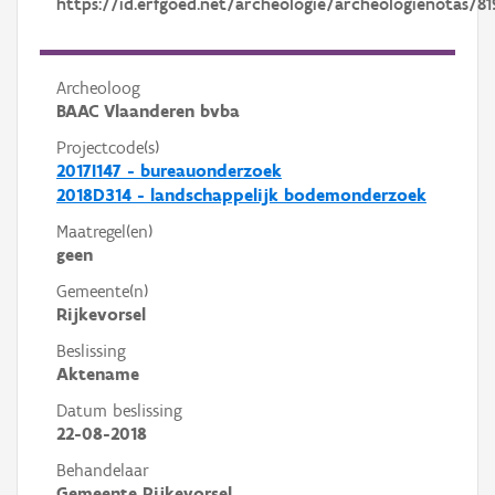
https://id.erfgoed.net/archeologie/archeologienotas/81
Archeoloog
BAAC Vlaanderen bvba
Projectcode(s)
2017I147 - bureauonderzoek
2018D314 - landschappelijk bodemonderzoek
Maatregel(en)
geen
Gemeente(n)
Rijkevorsel
Beslissing
Aktename
Datum beslissing
22-08-2018
Behandelaar
Gemeente Rijkevorsel