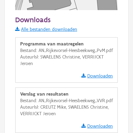
50 m
Downloads
Informatie Vlaanderen
Alle bestanden downloaden
i
Programma van maatregelen
Bestand: AN_Rijkevorsel-Heesbeekweg_PvM.pdf
Auteur(s): SWAELENS Christine, VERRIJCKT
+
−
Jeroen
Downloaden
Verslag van resultaten
Bestand: AN_Rijkevorsel-Heesbeekweg_VVR.pdf
Basis Lagen
Auteur(s): CREUTZ Mike, SWAELENS Christine,
VERRIJCKT Jeroen
OSM-Basiskaart
Ortho
Downloaden