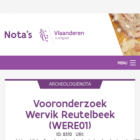
Nota's
MENU
ARCHEOLOGIENOTA
Nota's
Vooronderzoek
Aanmelden
Wervik Reutelbeek
(WERE01)
ID: 8310 URI: