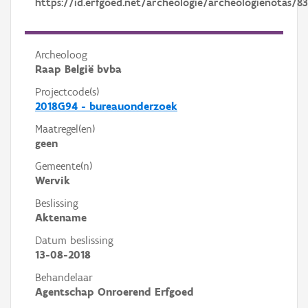
https://id.erfgoed.net/archeologie/archeologienotas/83
Archeoloog
Raap België bvba
Projectcode(s)
2018G94 - bureauonderzoek
Maatregel(en)
geen
Gemeente(n)
Wervik
Beslissing
Aktename
Datum beslissing
13-08-2018
Behandelaar
Agentschap Onroerend Erfgoed