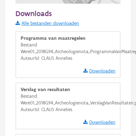
100 m
Downloads
Informatie Vlaanderen
Alle bestanden downloaden
i
Programma van maatregelen
Bestand:
Were01_2018G94_Archeologienota_ProgrammaVanMaatreg
+
−
Auteur(s): CLAUS Annelies
Downloaden
Verslag van resultaten
Bestand:
Basis Lagen
Were01_2018G94_Archeologienota_VerslagVanResultaten.
Auteur(s): CLAUS Annelies
OSM-Basiskaart
Ortho
Downloaden
GRB-Basiskaart