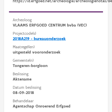
https://id.erfgoed.net/archeologie/archeologienotas/84
Archeoloog
VLAAMS ERFGOED CENTRUM bvba (VEC)
Projectcode(s)
2018A219 - bureauonderzoek
Maatregel(en)
uitgesteld vooronderzoek
Gemeente(n)
Tongeren-borgloon
Beslissing
Aktename
Datum beslissing
08-09-2018
Behandelaar
Agentschap Onroerend Erfgoed