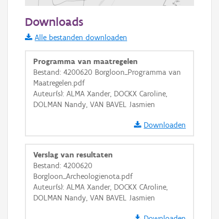
500 m
Downloads
Informatie Vlaanderen
Alle bestanden downloaden
i
Programma van maatregelen
Bestand: 4200620 Borgloon_Programma van
Maatregelen.pdf
+
−
Auteur(s): ALMA Xander, DOCKX Caroline,
DOLMAN Nandy, VAN BAVEL Jasmien
Downloaden
Verslag van resultaten
Basis Lagen
Bestand: 4200620
Borgloon_Archeologienota.pdf
OSM-Basiskaart
Auteur(s): ALMA Xander, DOCKX CAroline,
Ortho
DOLMAN Nandy, VAN BAVEL Jasmien
GRB-Basiskaart
Downloaden