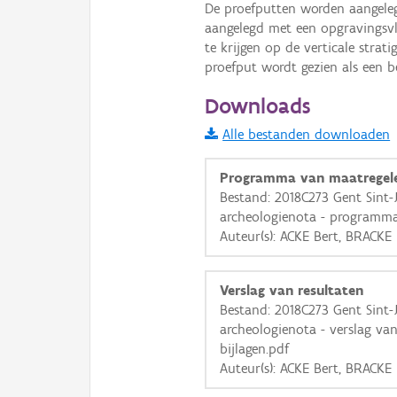
De proefputten worden aangelegd
aangelegd met een opgravingsvl
i
te krijgen op de verticale stra
proefput wordt gezien als een b
+
−
Downloads
Alle bestanden downloaden
Programma van maatregel
Bestand: 2018C273 Gent Sint-
archeologienota - programma
Basis Lagen
Auteur(s): ACKE Bert, BRACKE
OSM-Basiskaart
Verslag van resultaten
Ortho
Bestand: 2018C273 Gent Sint-
GRB-Basiskaart
archeologienota - verslag va
bijlagen.pdf
GRB-Basiskaart in grijsw
Auteur(s): ACKE Bert, BRACKE