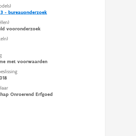
ode(s)
3 - bureauonderzoek
l(en)
eld vooronderzoek
e(n)
g
me met voorwaarden
slissing
018
laar
chap Onroerend Erfgoed