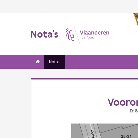
Nota's
Nota's
Vooron
ID: 