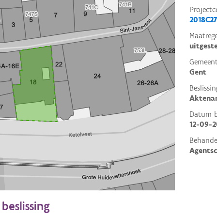
Projectc
2018C27
Maatrege
uitgest
Gemeent
Gent
Beslissin
Aktena
Datum be
12-09-2
Behande
Agents
beslissing