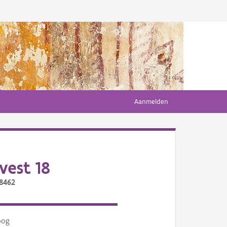
Aanmelden
vest 18
/8462
oog