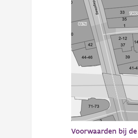
20 m
Voorwaarden bij de 
Informatie Vlaanderen