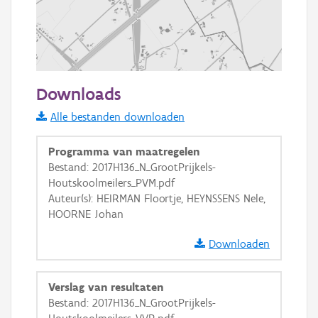
500 m
Downloads
Informatie Vlaanderen
Alle bestanden downloaden
i
Programma van maatregelen
Bestand: 2017H136_N_GrootPrijkels-
Houtskoolmeilers_PVM.pdf
+
−
Auteur(s): HEIRMAN Floortje, HEYNSSENS Nele,
HOORNE Johan
Downloaden
Verslag van resultaten
Basis Lagen
Bestand: 2017H136_N_GrootPrijkels-