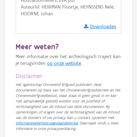
Houtskoolmeilers_VVR.pdf
OSM-Basiskaart
Auteur(s): HEIRMAN Floortje, HEYNSSENS Nele,
Ortho
HOORNE Johan
GRB-Basiskaart
Downloaden
GRB-Basiskaart in grijswaarden
Meer weten?
Meer informatie over het archeologisch traject kan
je terugvinden
op onze website
.
Disclaimer
Het agentschap Onroerend Erfgoed publiceert deze
documenten op basis van het Onroerenderfgoeddecreet en het
Onroerenderfgoedbesluit, maar staat in geen geval in en kan
niet aansprakelijk gesteld worden voor de juistheid of
rechtmatigheid van de inhoud van deze documenten. Bij
opmerkingen of vragen over de rechtmatigheid van de inhoud
van de dossiers of uw privacy, kan u contact opnemen met
informatieveiligheid.oe@vlaanderen.be
. Daarnaast vindt u meer
informatie in onze privacyverklaring.