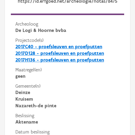
https://id.erfgoed.net/archeologie/notas/8475
Archeoloog
De Logi & Hoorne bvba
Projectcode(s)
2017C40 - proefsleuven en proefputten
2017D128 - proefsleuven en proefputten
2017H136 - proefsleuven en proefputten
Maatregel(en)
geen
Gemeente(n)
Deinze
Kruisem
Nazareth-de pinte
Beslissing
Aktename
Datum beslissing