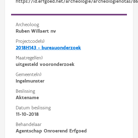
https://id.erfgoed.net/archeologie/archeologienotas/8
Archeoloog
Ruben Willaert nv
Projectcode(s)
2018H143 - bureauonderzoek
Maatregel(en)
uitgesteld vooronderzoek
Gemeente(n)
Ingelmunster
Beslissing
Aktename
Datum beslissing
11-10-2018
Behandelaar
Agentschap Onroerend Erfgoed