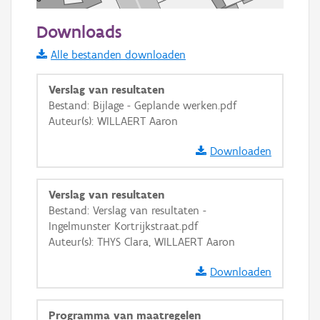
50 m
Downloads
Informatie Vlaanderen
Alle bestanden downloaden
i
Verslag van resultaten
Bestand: Bijlage - Geplande werken.pdf
Auteur(s): WILLAERT Aaron
+
−
Downloaden
Verslag van resultaten
Bestand: Verslag van resultaten -
Ingelmunster Kortrijkstraat.pdf
Basis Lagen
Auteur(s): THYS Clara, WILLAERT Aaron
OSM-Basiskaart
Downloaden
Ortho
GRB-Basiskaart
Programma van maatregelen