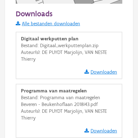
50 m
Downloads
Informatie Vlaanderen
Alle bestanden downloaden
i
Digitaal werkputten plan
Bestand: Digitaal_werkputtenplan.zip
Auteur(s): DE PUYDT Marjolijn, VAN NESTE
+
−
Thierry
Downloaden
Programma van maatregelen
Bestand: Programma van maatregelen
Basis Lagen
Beveren - Beukenhoflaan 2018I43.pdf
Auteur(s): DE PUYDT Marjolijn, VAN NESTE
OSM-Basiskaart
Thierry
Ortho
Downloaden
GRB-Basiskaart