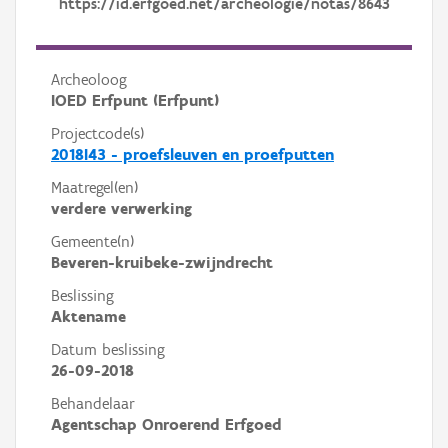
https://id.erfgoed.net/archeologie/notas/8643
Archeoloog
IOED Erfpunt (Erfpunt)
Projectcode(s)
2018I43 - proefsleuven en proefputten
Maatregel(en)
verdere verwerking
Gemeente(n)
Beveren-kruibeke-zwijndrecht
Beslissing
Aktename
Datum beslissing
26-09-2018
Behandelaar
Agentschap Onroerend Erfgoed