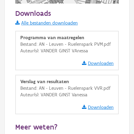
50 m
Downloads
Informatie Vlaanderen
Alle bestanden downloaden
i
Programma van maatregelen
Bestand: AN - Leuven - Ruelenspark PVM.pdf
Auteur(s): VANDER GINST VAnessa
+
−
Downloaden
Verslag van resultaten
Bestand: AN - Leuven - Ruelenspark VVR.pdf
Auteur(s): VANDER GINST Vanessa
Basis Lagen
Downloaden
OSM-Basiskaart
Ortho
Meer weten?
GRB-Basiskaart