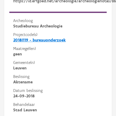
https://id.erfgoed.net/archeologie/archeologienotas/8
Archeoloog
Studiebureau Archeologie
Projectcode(s)
2018I119 - bureauonderzoek
Maatregel(en)
geen
Gemeente(n)
Leuven
Beslissing
Aktename
Datum beslissing
24-09-2018
Behandelaar
Stad Leuven