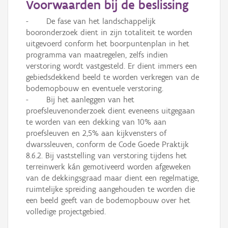
Voorwaarden bij de beslissing
Informatie Vlaanderen
-	De fase van het landschappelijk 
booronderzoek dient in zijn totaliteit te worden 
i
uitgevoerd conform het boorpuntenplan in het 
programma van maatregelen, zelfs indien 
verstoring wordt vastgesteld. Er dient immers een 
+
−
gebiedsdekkend beeld te worden verkregen van de 
bodemopbouw en eventuele verstoring. 

-	Bij het aanleggen van het 
proefsleuvenonderzoek dient eveneens uitgegaan 
te worden van een dekking van 10% aan 
proefsleuven en 2,5% aan kijkvensters of 
dwarssleuven, conform de Code Goede Praktijk 
Basis Lagen
8.6.2. Bij vaststelling van verstoring tijdens het 
terreinwerk kán gemotiveerd worden afgeweken 
OSM-Basiskaart
van de dekkingsgraad maar dient een regelmatige, 
Ortho
ruimtelijke spreiding aangehouden te worden die 
een beeld geeft van de bodemopbouw over het 
GRB-Basiskaart
volledige projectgebied.
GRB-Basiskaart in grijswaarden