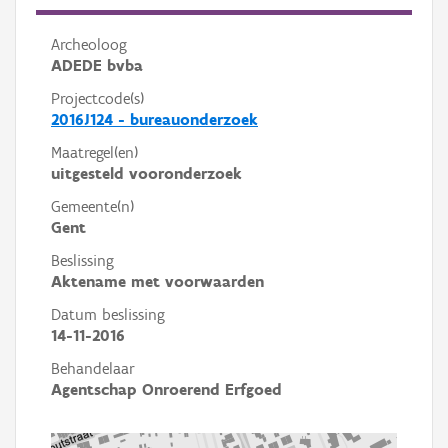
Archeoloog
ADEDE bvba
Projectcode(s)
2016J124 - bureauonderzoek
Maatregel(en)
uitgesteld vooronderzoek
Gemeente(n)
Gent
Beslissing
Aktename met voorwaarden
Datum beslissing
14-11-2016
Behandelaar
Agentschap Onroerend Erfgoed