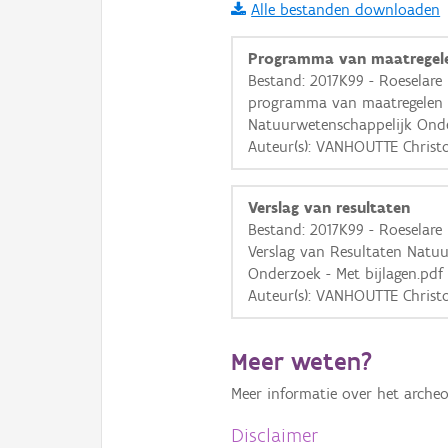
Alle bestanden downloaden
i
Programma van maatregel
Bestand: 2017K99 - Roeselare
programma van maatregelen
+
−
Natuurwetenschappelijk Ond
Auteur(s): VANHOUTTE Christ
Verslag van resultaten
Bestand: 2017K99 - Roeselare
Verslag van Resultaten Natu
Basis Lagen
Onderzoek - Met bijlagen.pdf
Auteur(s): VANHOUTTE Christ
OSM-Basiskaart
Ortho
Meer weten?
GRB-Basiskaart
Meer informatie over het archeo
GRB-Basiskaart in grijsw
Disclaimer