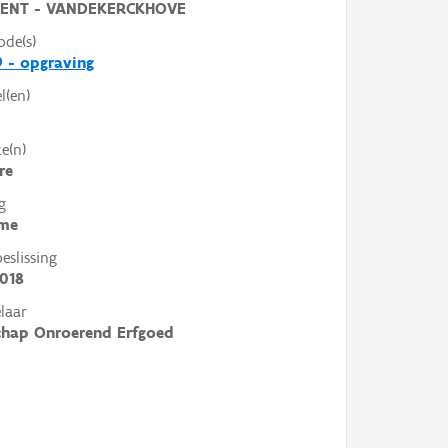
ENT - VANDEKERCKHOVE
ode(s)
 - opgraving
l(en)
e(n)
re
g
me
slissing
018
laar
chap Onroerend Erfgoed