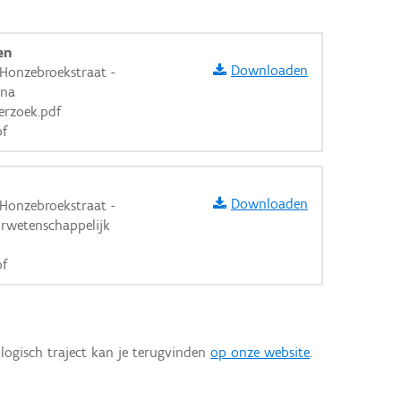
en
Downloaden
 Honzebroekstraat -
 na
erzoek.pdf
of
Downloaden
 Honzebroekstraat -
urwetenschappelijk
of
logisch traject kan je terugvinden
op onze website
.
aarden