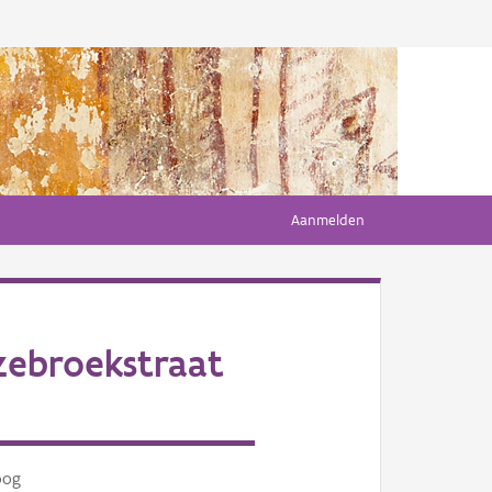
Aanmelden
zebroekstraat
oog