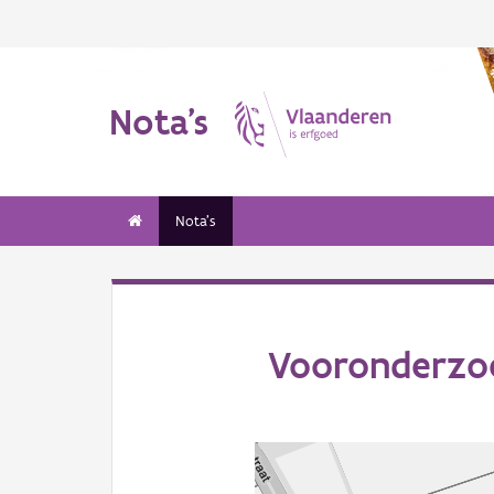
Nota's
Nota's
Vooronderzoe