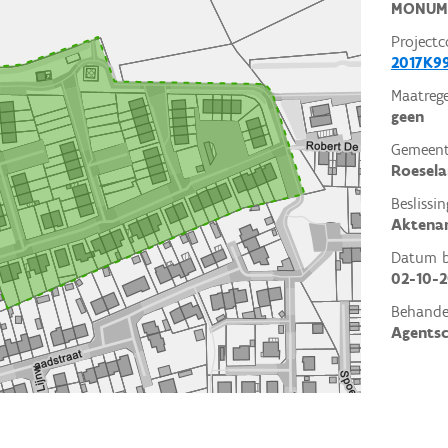
MONUM
Projectc
2017K99
Maatrege
geen
Gemeent
Roesela
Beslissin
Aktena
Datum be
02-10-2
Behande
Agents