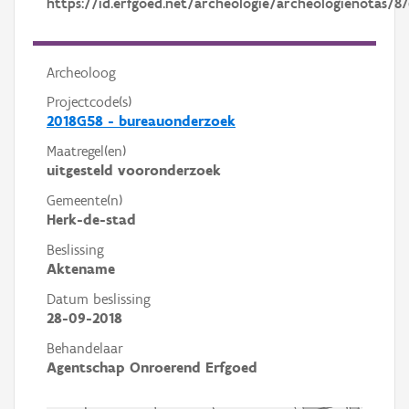
https://id.erfgoed.net/archeologie/archeologienotas/8
Archeoloog
Projectcode(s)
2018G58 - bureauonderzoek
Maatregel(en)
uitgesteld vooronderzoek
Gemeente(n)
Herk-de-stad
Beslissing
Aktename
Datum beslissing
28-09-2018
Behandelaar
Agentschap Onroerend Erfgoed