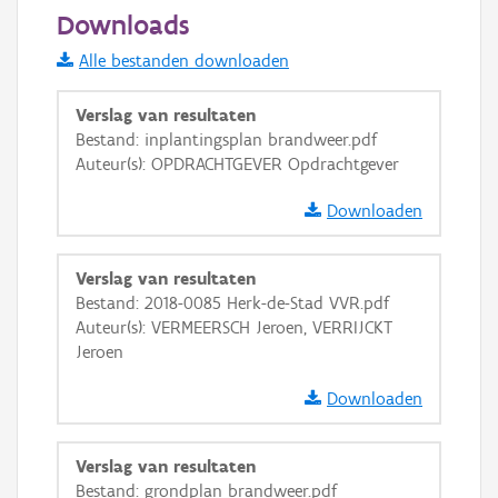
50 m
Downloads
Informatie Vlaanderen
Alle bestanden downloaden
i
Verslag van resultaten
Bestand: inplantingsplan brandweer.pdf
Auteur(s): OPDRACHTGEVER Opdrachtgever
+
−
Downloaden
Verslag van resultaten
Bestand: 2018-0085 Herk-de-Stad VVR.pdf
Auteur(s): VERMEERSCH Jeroen, VERRIJCKT
Basis Lagen
Jeroen
OSM-Basiskaart
Downloaden
Ortho
GRB-Basiskaart
Verslag van resultaten
Bestand: grondplan brandweer.pdf
GRB-Basiskaart in grijswaarden