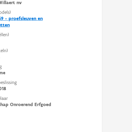
illaert nv
ode(s)
9 - proefsleuven en
utten
l(en)
e(n)
k
g
me
slissing
018
laar
chap Onroerend Erfgoed