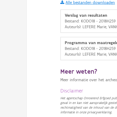
Alle bestanden downloaden
i
Verslag van resultaten
Bestand: KODO18 - 2018H259 
Auteur(s): LEFERE Marie, VAN
+
−
Programma van maatregel
Bestand: KODO18 - 2018H259 
Auteur(s): LEFERE Marie, VAN
Basis Lagen
Meer weten?
OSM-Basiskaart
Meer informatie over het archeo
Ortho
Disclaimer
GRB-Basiskaart
Het agentschap Onroerend Erfgoed publ
geval in en kan niet aansprakelijk ges
GRB-Basiskaart in grijsw
rechtmatigheid van de inhoud van de d
informatie in onze privacyverklaring.