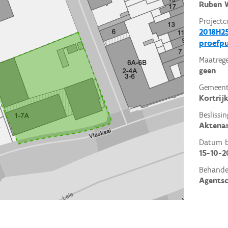
Ruben W
Projectc
2018H25
proefp
Maatrege
geen
Gemeent
Kortrij
Beslissin
Aktena
Datum be
15-10-2
Behande
Agents