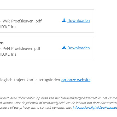
Downloaden
- VVR Proefsleuven .pdf
HECKE Iris
en
Downloaden
- PvM Proefsleuven.pdf
HECKE Iris
logisch traject kan je terugvinden
op onze website
.
iceert deze documenten op basis van het Onroerenderfgoeddecreet en het Onroer
teld worden voor de juistheid of rechtmatigheid van de inhoud van deze documente
aarden
ossiers of uw privacy, kan u contact opnemen met
informatieveiligheid.oe@vlaand