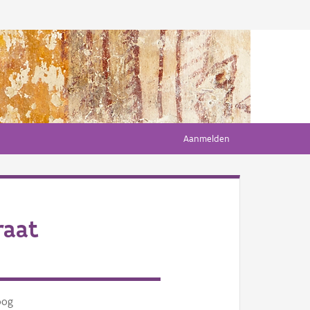
Aanmelden
raat
oog