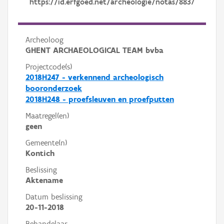
https://id.erfgoed.net/archeologie/notas/8837
Archeoloog
GHENT ARCHAEOLOGICAL TEAM bvba
Projectcode(s)
2018H247 - verkennend archeologisch
booronderzoek
2018H248 - proefsleuven en proefputten
Maatregel(en)
geen
Gemeente(n)
Kontich
Beslissing
Aktename
Datum beslissing
20-11-2018
Behandelaar