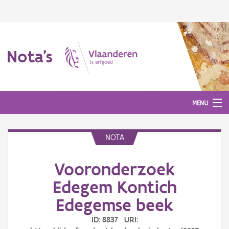
Nota's
MENU
NOTA
Nota's
Vooronderzoek
Aanmelden
Edegem Kontich
Edegemse beek
ID: 8837 URI: