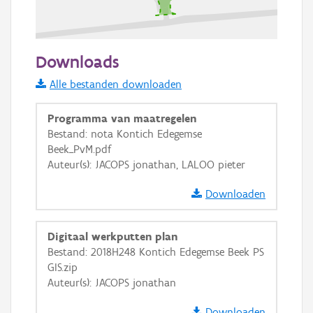
50 m
Downloads
Informatie Vlaanderen
Alle bestanden downloaden
i
Programma van maatregelen
Bestand: nota Kontich Edegemse
Beek_PvM.pdf
+
−
Auteur(s): JACOPS jonathan, LALOO pieter
Downloaden
Digitaal werkputten plan
Bestand: 2018H248 Kontich Edegemse Beek PS
Basis Lagen
GIS.zip
Auteur(s): JACOPS jonathan
OSM-Basiskaart
Ortho
Downloaden