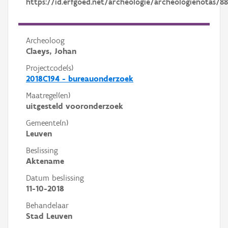
https://id.erfgoed.net/archeologie/archeologienotas/88
Archeoloog
Claeys, Johan
Projectcode(s)
2018C194 - bureauonderzoek
Maatregel(en)
uitgesteld vooronderzoek
Gemeente(n)
Leuven
Beslissing
Aktename
Datum beslissing
11-10-2018
Behandelaar
Stad Leuven