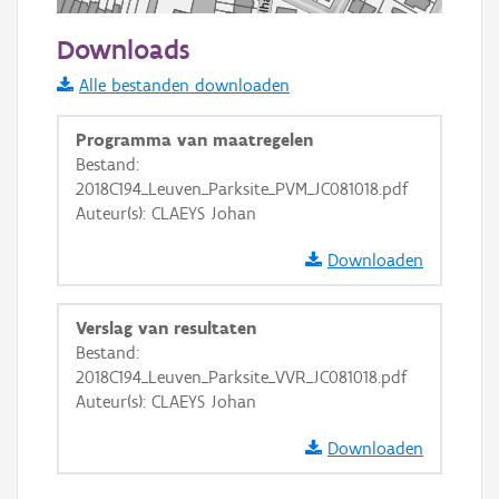
50 m
Downloads
Informatie Vlaanderen
Alle bestanden downloaden
i
Programma van maatregelen
Bestand:
2018C194_Leuven_Parksite_PVM_JC081018.pdf
+
−
Auteur(s): CLAEYS Johan
Downloaden
Verslag van resultaten
Bestand:
Basis Lagen
2018C194_Leuven_Parksite_VVR_JC081018.pdf
Auteur(s): CLAEYS Johan
OSM-Basiskaart
Ortho
Downloaden
GRB-Basiskaart