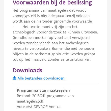
Voorwaarden bij de beslissing
Informatie Vlaanderen
Het programma van maatregelen dat wordt 
vooropgesteld is niet adequaat tenzij voldaan 
i
wordt aan de hieronder genoemde voorwaarde:

-	Het terrein moet vrij zijn om het 
archeologisch vooronderzoek te kunnen uitvoeren. 
+
−
Grondhopen moeten op voorhand verwijderd 
worden zonder schade aan het archeologisch 
niveau te veroorzaken. Bomen die niet behouden 
blijven in de toekomstige situatie, worden gekapt 
tot op het maaiveld zonder ze te ontstronken.
Downloads
Basis Lagen
Alle bestanden downloaden
OSM-Basiskaart
Programma van maatregelen
Ortho
Bestand: 2018G41_programma van
GRB-Basiskaart
maatregelen.pdf
GRB-Basiskaart in grijswaarden
Auteur(s): DEVROE Annika