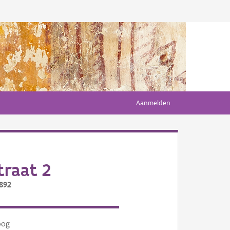
Aanmelden
raat 2
/892
oog