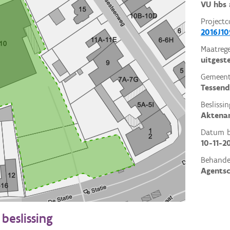
VU hbs 
Projectc
2016J10
Maatrege
uitgest
Gemeent
Tessen
Beslissin
Aktena
Datum be
10-11-2
Behande
Agents
beslissing