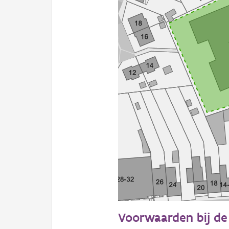
50 m
Voorwaarden bij de 
Informatie Vlaanderen