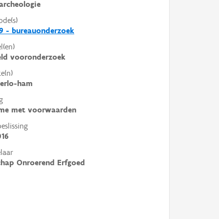
archeologie
ode(s)
9 - bureauonderzoek
l(en)
eld vooronderzoek
e(n)
derlo-ham
g
me met voorwaarden
slissing
016
laar
chap Onroerend Erfgoed