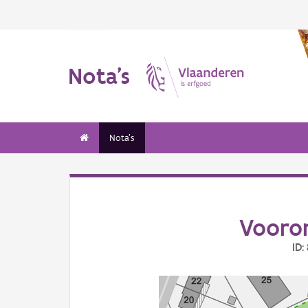
Nota's
Nota's
Vooro
ID: