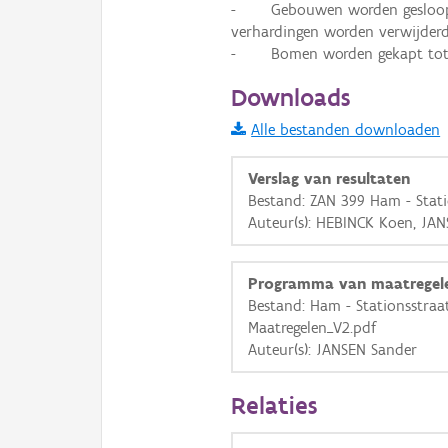
-	Gebouwen worden gesloopt tot het maaiveld. Funderingen, kelders en 
verhardingen worden verwijderd 
i
-	Bomen worden gekapt to
Downloads
+
−
Alle bestanden downloaden
Verslag van resultaten
Bestand: ZAN 399 Ham - Stati
Auteur(s): HEBINCK Koen, JA
Basis Lagen
Programma van maatregel
OSM-Basiskaart
Bestand: Ham - Stationsstra
Maatregelen_V2.pdf
Ortho
Auteur(s): JANSEN Sander
GRB-Basiskaart
GRB-Basiskaart in grijsw
Relaties